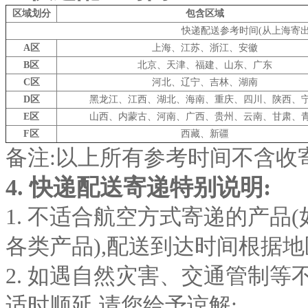
区域划分
包含区域
快递配送参考时间(从上海寄出)
A
区
上海、江苏、浙江、安徽
B
区
北京、天津、福建、山东、广东
C
区
河北、辽宁、吉林、湖南
D
区
黑龙江、江西、湖北、海南、重庆、四川、陕西、
E
区
山西、内蒙古、河南、广西、贵州、云南、甘肃、
F
区
西藏、新疆
备注:以上所有参考时间不含收
4.
快递配送寄递特别说明:
1. 不适合航空方式寄递的产
各类产品),配送到达时间根据地区
2. 如遇自然灾害、交通管制等
适时顺延,请您给予谅解;