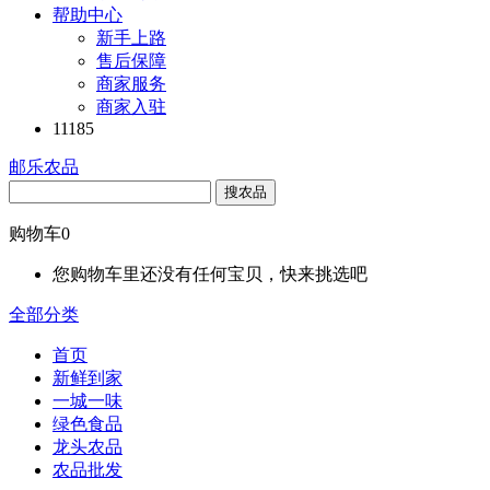
帮助中心
新手上路
售后保障
商家服务
商家入驻
11185
邮乐农品
搜农品
购物车
0
您购物车里还没有任何宝贝，快来挑选吧
全部分类
首页
新鲜到家
一城一味
绿色食品
龙头农品
农品批发