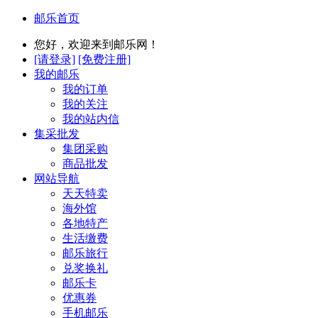
邮乐首页
您好，欢迎来到邮乐网！
[请登录]
[免费注册]
我的邮乐
我的订单
我的关注
我的站内信
集采批发
集团采购
商品批发
网站导航
天天特卖
海外馆
各地特产
生活缴费
邮乐旅行
兑奖换礼
邮乐卡
优惠券
手机邮乐